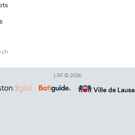
ots
s
e.ch
LRF © 2026